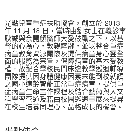
光點兒童重症扶助協會，創立於 2013
年 11 月 18 日，當時由劉女士在義診李
耿誠與余開顏醫師大愛鼓勵之下，以基
督的心為心，敦親睦鄰，並以整合重症
病童教育資源關懷及提供病童身心靈全
面的服務為宗旨，保障病童的基本受教
權，故配合學校民間床邊教學巡迴輔導
團隊提供因身體健康因素未能到校就讀
之國小適齡智能正常重症病童，提供重
症病童生命畫作課程及結合藝術與人文
科學習管道及藉由校園巡迴畫展來提昇
在校生培養同理心、品格成長的機會。
光點使命